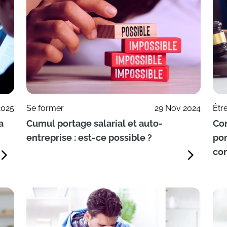
2025
Se former
29 Nov 2024
Êtr
a
Cumul portage salarial et auto-
Con
entreprise : est-ce possible ?
por
co