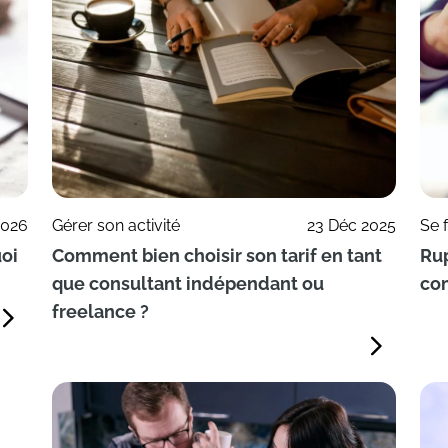
2026
Gérer son activité
23 Déc 2025
Se 
uoi
Comment bien choisir son tarif en tant
Rup
que consultant indépendant ou
co
freelance ?