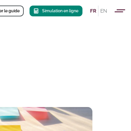
FR
EN
r le guide
Simulation en ligne