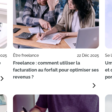
2025
Être freelance
22 Déc 2025
Se 
e
Freelance : comment utiliser la
Umb
facturation au forfait pour optimiser ses
et 
revenus ?
por