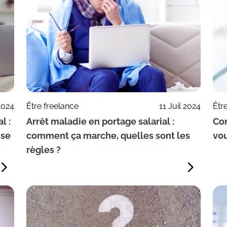
2024
Être freelance
11 Juil 2024
Êtr
l :
Arrêt maladie en portage salarial :
Con
 se
comment ça marche, quelles sont les
vou
règles ?