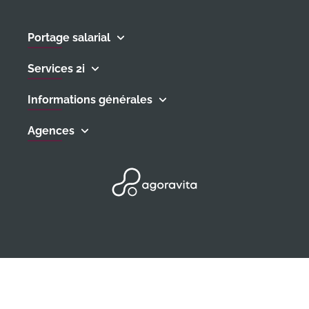
sociale.
ne pas être rentable et de se retrouver en cessation
de paiement… ce qui n’est pas souhaitable une
Portage salarial
deuxième fois !
Services 2i
Informations générales
Agences
Agoravita, Une vision proactive du digital