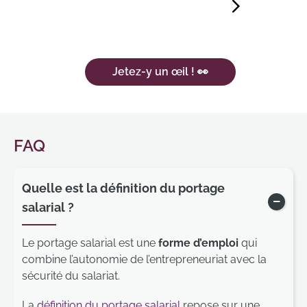
Jetez-y un œil ! 👀
FAQ
Quelle est la définition du portage
salarial ?
Affich
Le portage salarial est une
forme d’emploi
qui
combine l’autonomie de l’entrepreneuriat avec la
sécurité du salariat.
La
définition du portage salarial
repose sur une