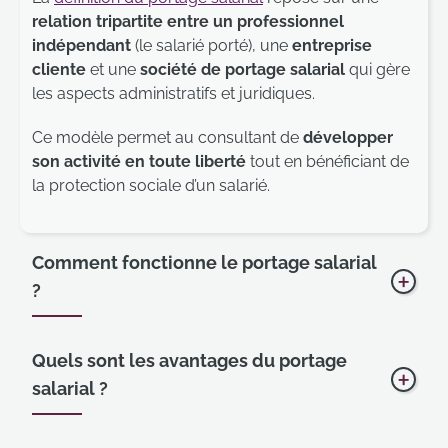
relation tripartite entre un professionnel
indépendant
(le salarié porté), une
entreprise
cliente
et une
société de portage salarial
qui gère
les aspects administratifs et juridiques.
Ce modèle permet au consultant de
développer
son activité en toute liberté
tout en bénéficiant de
la protection sociale d’un salarié.
Comment fonctionne le portage salarial
?
Affich
Dans la relation tripartite qu’est le portage salarial, le
Quels sont les avantages du portage
consultant négocie librement les termes de sa
salarial ?
Affich
mission
avec le client, tout en confiant à la société
de portage salarial la gestion administrative et
juridique de son activité.
Les
avantages du portage salarial
pour les