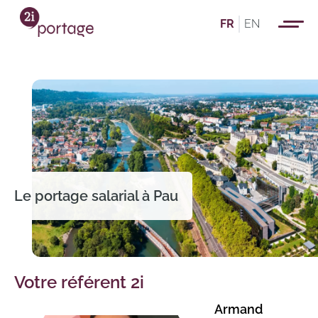
FR
EN
Le portage salarial à Pau
Votre référent 2i
Armand