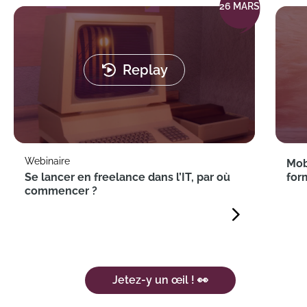
26 MARS
Replay
Webinaire
Mobi
Se lancer en freelance dans l’IT, par où
for
commencer ?
Jetez-y un œil ! 👀