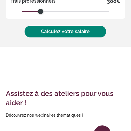
300€
Frais professionnels
Calculez votre salaire
Résultat
de
votre
simulation
Assistez à des ateliers pour vous
aider !
Découvrez nos webinaires thématiques !