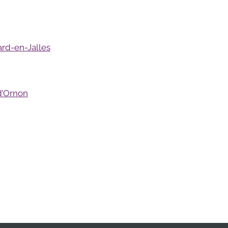
ard-en-Jalles
-d’Ornon