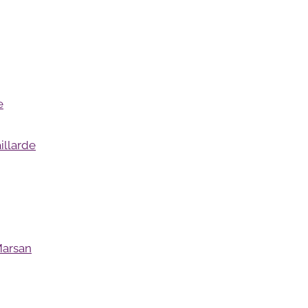
e
illarde
Marsan