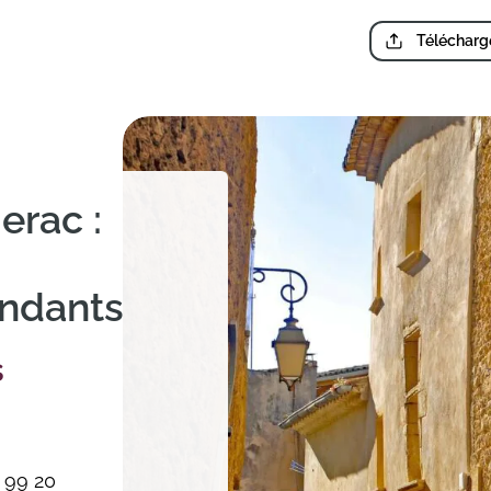
Télécharge
erac :
endants
s
 99 20