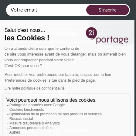
Votre email
S'inscrire
En renseignant votre adresse email, vous acceptez de recevoir nos newsletters
contenant nos dernières informations et événements et vous reconnaissez avoir pris
connaissance de notre
politique de confidentialité
Vous pouvez vous désincrire à tout moment à l'aide des liens de désinscription ou en
nous contactant à l'adresse
contact@2iportage.com
.
Portage salarial
Services 2i
Informations générales
Agences
Agoravita, Une vision proactive du digital