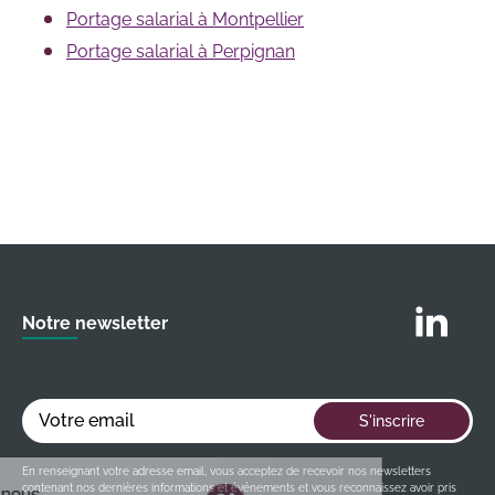
Portage salarial à Montpellier
Portage salarial à Perpignan
Suivez nous
Notre newsletter
Votre email
S'inscrire
En renseignant votre adresse email, vous acceptez de recevoir nos newsletters
contenant nos dernières informations et événements et vous reconnaissez avoir pris