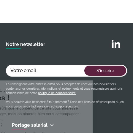
Suivez nous
Notre newsletter
Votre email
S'inscrire
En renseignant votre adresse email, vous acceptez de recevoir nos newsletters
contenant nos dernières informations et événements et vous reconnaissez avoir pris
connaissance de notre
politique de confidentialité
Vous pouvez vous désincrire à tout moment à l'aide des liens de désinscription ou en
nous contactant à l'adresse
contact@2iportage.com
.
Portage salarial