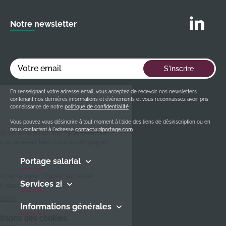
Suivez nous
Notre newsletter
Votre email
S'inscrire
En renseignant votre adresse email, vous acceptez de recevoir nos newsletters
contenant nos dernières informations et événements et vous reconnaissez avoir pris
connaissance de notre
politique de confidentialité
Vous pouvez vous désincrire à tout moment à l'aide des liens de désinscription ou en
nous contactant à l'adresse
contact@2iportage.com
.
Portage salarial
Services 2i
Informations générales