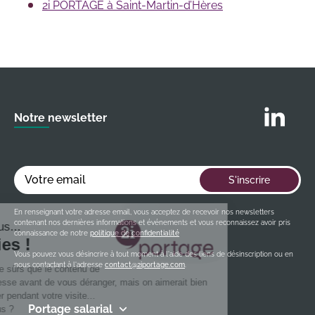
2i PORTAGE à Saint-Martin-d’Hères
Suivez nous
Notre newsletter
Votre email
S'inscrire
En renseignant votre adresse email, vous acceptez de recevoir nos newsletters
contenant nos dernières informations et événements et vous reconnaissez avoir pris
connaissance de notre
politique de confidentialité
Vous pouvez vous désincrire à tout moment à l'aide des liens de désinscription ou en
nous contactant à l'adresse
contact@2iportage.com
.
Portage salarial