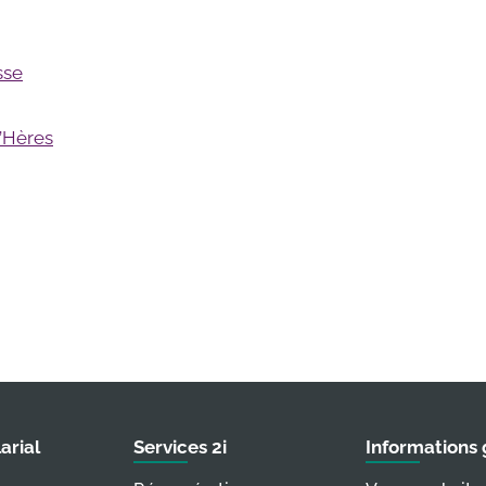
sse
’Hères
arial
Services 2i
Informations