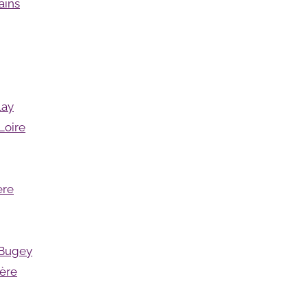
ains
lay
Loire
ère
-Bugey
ère