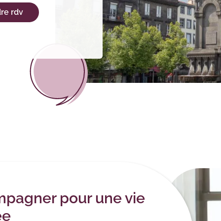
re rdv
mpagner pour une vie
ée