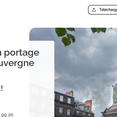
Télécharge
n portage
Auvergne
!
 99 20