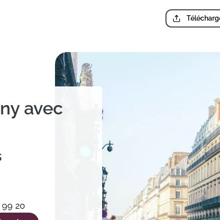
Télécharge
ony avec
s
 99 20