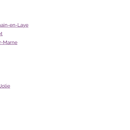
rmain-en-Laye
et
ur-Marne
Jolie