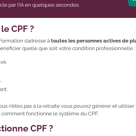
icle par l’IA en quelques secondes.
 le CPF ?
ormation s’adresse à
toutes les personnes actives de pl
néficier quelle que soit votre condition professionnelle :
ivé,
,
ant.
s n’êtes pas à la retraite vous pouvez générer et utiliser 
il comment fonctionne le système du CPF.
tionne CPF ?