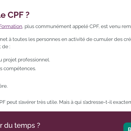
le CPF ?
Formation
, plus communément appelé CPF, est venu rempl
t à toutes les personnes en activité de cumuler des créd
 de :
projet professionnel.
es compétences.
ère.
 peut s’avérer très utile. Mais à qui s’adresse-t-il exacte
r du temps ?
R