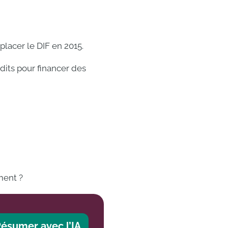
acer le DIF en 2015.
its pour financer des
ment ?
ésumer avec l’IA