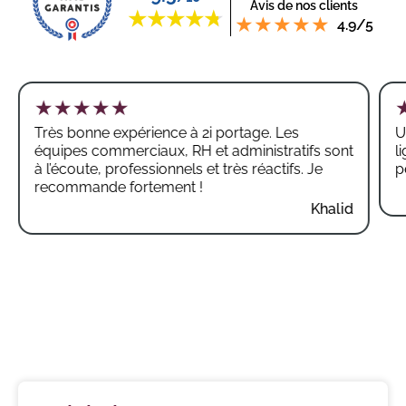
Avis de nos clients
4.9/5
Très bonne expérience à 2i portage. Les
U
équipes commerciaux, RH et administratifs sont
l
à l’écoute, professionnels et très réactifs. Je
p
recommande fortement !
Khalid