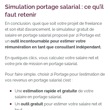
frais professionnels, en exploitant les
La gestion d’un
PERCO
(Plan d’Epargne
Simulation portage salarial : ce qu’il
Pour accéder à cette possibilité, vous devez
avantages offerts par les sociétés de portage
pour la Retraite COllectif) ;
faut retenir
respecter les conditions suivantes :
et en bénéficiant de l’assurance chômage !
La provision de la
Prime de Rupture
Conventionnelle
, pour un Contrat de
En conclusion, quel que soit votre projet de freelance
Être inscrit comme demandeur d’emploi
travail à durée indéterminée.
et son état d’avancement, le simulateur gratuit de
;
salaire en portage salarial proposé par 2i Portage est
Bénéficier d’une ARE (allocation de
un
outil incontournable pour estimer votre
Ces optimisations ne sont généralement pas
retour à l’emploi) ;
rémunération en tant que consultant indépendant.
soumises aux contributions ni à l’impôt sur le
Réaliser tous les mois votre déclaration
revenu, ce qui représente un avantage
d’activité à Pôle Emploi.
En quelques clics, vous calculez votre salaire net et
supplémentaire pour les freelances et les
votre prix de mission en portage salarial.
salariés portés.
Pour faire simple, choisir 2i Portage pour l’estimation de
vos revenus en portage salarial c’est :
Une
estimation rapide et gratuite
de votre
salaire en portage salarial.
Un
outil gratuit
pour estimer votre salaire net et
brut.