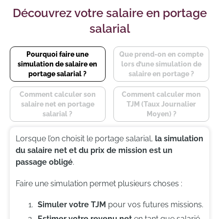
Découvrez votre salaire en portage
salarial
Pourquoi faire une
Que prend-on en compte
simulation de salaire en
lors d’une simulation de
portage salarial ?
salaire en portage ?
Comment calculer son
Comment calculer mon
salaire net en portage
TJM (Taux Journalier
salarial ?
Moyen) ?
Lorsque l’on choisit le portage salarial,
la simulation
du salaire net et du prix de mission est un
passage obligé
.
Faire une simulation permet plusieurs choses :
Simuler votre TJM
pour vos futures missions.
Estimer votre revenu net
en tant que salarié