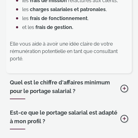
les
frais de mission
refacturés aux clients,
les
charges salariales et patronales
,
les
frais de fonctionnement
,
et les
frais de gestion.
Elle vous aide à avoir une idée claire de votre
rémunération potentielle en tant que consultant
porté.
Quel est le chiffre d'affaires minimum
pour le portage salarial ?
Affich
Il n’y a en principe pas de chiffre d’affaires minimal
Est-ce que le portage salarial est adapté
pour le portage salarial. Cependant, la convention
à mon profil ?
Affich
collective de portage salarial recommande
un
salaire minimum d’environ 270€ HT/jour
ou :
Le portage salarial convient généralement aux :